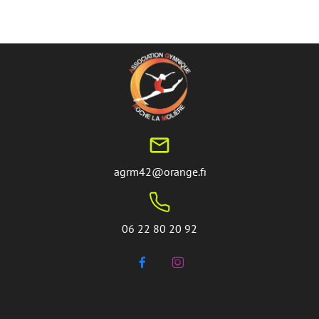
mail_outline
agrm42@orange.fr
06 22 80 20 92

