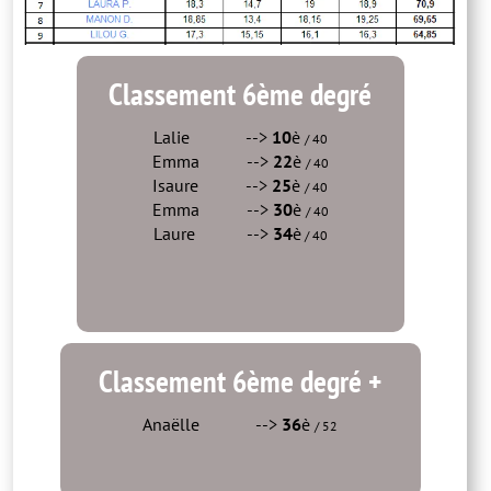
Classement 6ème degré
Lalie -->
10
è
/ 40
Emma -->
22
è
/ 40
Isaure -->
25
è
/ 40
Emma -->
30
è
/ 40
Laure -->
34
è
/ 40
Classement 6ème degré +
Anaëlle -->
36
è
/ 52