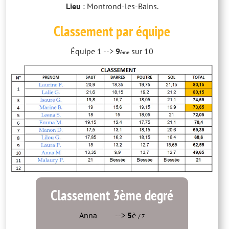
Lieu
: Montrond-les-Bains.
Classement par équipe
Équipe 1 -->
9
sur 10
ème
Classement 3ème degré
Anna
-->
5
è
/ 7