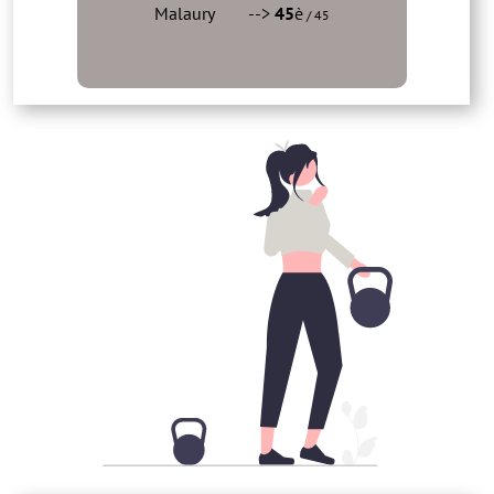
Malaury -->
45
è
/ 45