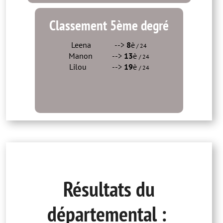
Classement 5ème degré
Leena -->
8
è
/ 24
Manon -->
13
è
/ 24
Lilou -->
19
è
/ 24
Résultats du
départemental :