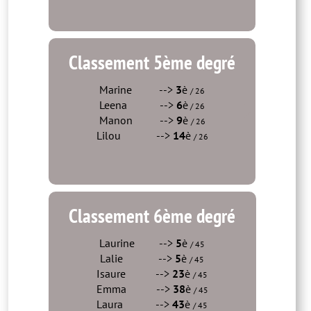
Classement 5ème degré
Marine -->
3
è
/ 26
Leena -->
6
è
/ 26
Manon -->
9
è
/ 26
Lilou -->
14
è
/ 26
Classement 6ème degré
Laurine -->
5
è
/ 45
Lalie -->
5
è
/ 45
Isaure -->
23
è
/ 45
Emma -->
38
è
/ 45
Laura -->
43
è
/ 45