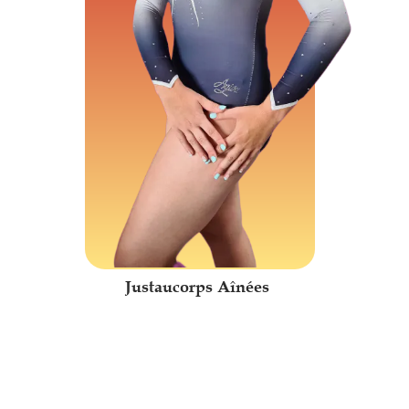
Justaucorps Aînées